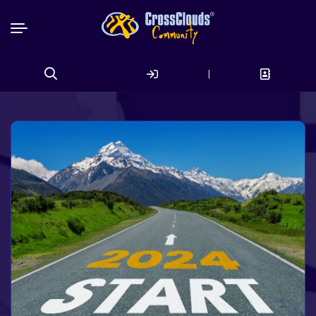
|
Search
for: