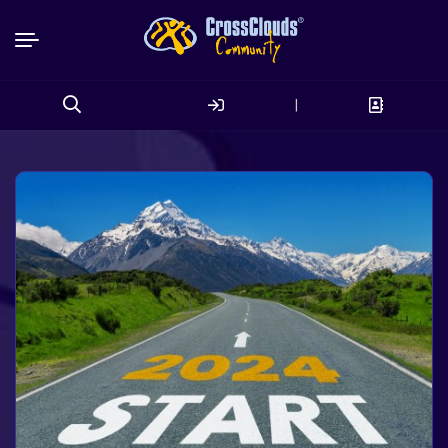
|
Search
for: