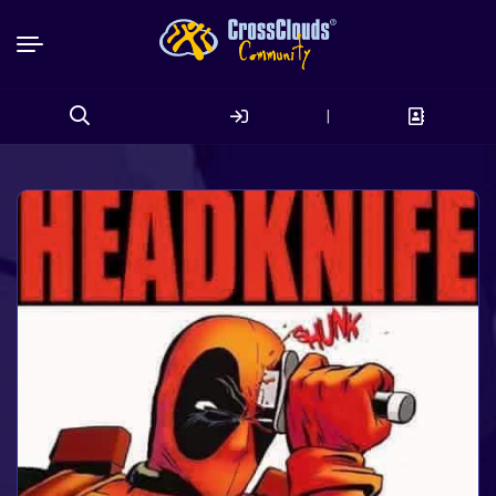
|
Search
for: