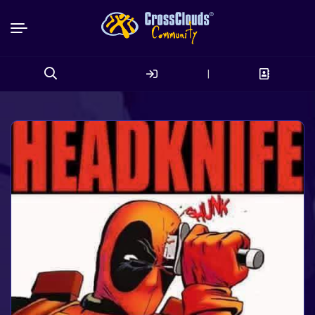
|
Search
for: